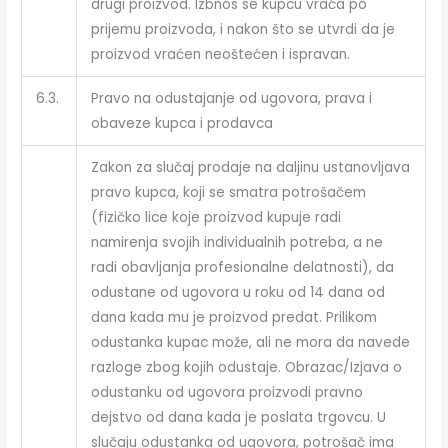
drugi proizvod. Izbnos se kupcu vraća po
prijemu proizvoda, i nakon što se utvrdi da je
proizvod vraćen neoštećen i ispravan.
6.3.
Pravo na odustajanje od ugovora, prava i
obaveze kupca i prodavca
Zakon za slučaj prodaje na daljinu ustanovljava
pravo kupca, koji se smatra potrošačem
(fizičko lice koje proizvod kupuje radi
namirenja svojih individualnih potreba, a ne
radi obavljanja profesionalne delatnosti), da
odustane od ugovora u roku od 14 dana od
dana kada mu je proizvod predat. Prilikom
odustanka kupac može, ali ne mora da navede
razloge zbog kojih odustaje. Obrazac/Izjava o
odustanku od ugovora proizvodi pravno
dejstvo od dana kada je poslata trgovcu. U
slučaju odustanka od ugovora, potrošač ima