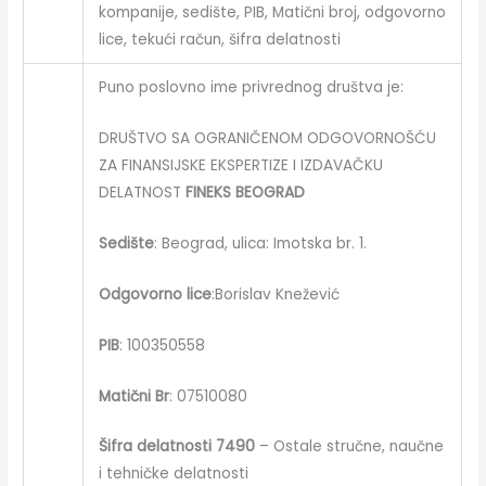
kompanije, sedište, PIB, Matični broj, odgovorno
lice, tekući račun, šifra delatnosti
Puno poslovno ime privrednog društva je:
DRUŠTVO SA OGRANIČENOM ODGOVORNOŠĆU
ZA FINANSIJSKE EKSPERTIZE I IZDAVAČKU
DELATNOST
FINEKS BEOGRAD
Sedište
: Beograd, ulica: Imotska br. 1.
Odgovorno lice
:Borislav Knežević
PIB
: 100350558
Matični Br
: 07510080
Šifra delatnosti
7
490
– Ostale stručne, naučne
i tehničke delatnosti