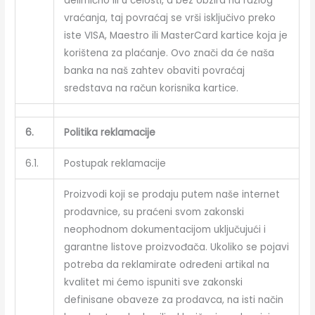
delimično ili u celosti, a bez obzira na razlog
vraćanja, taj povraćaj se vrši isključivo preko
iste VISA, Maestro ili MasterCard kartice koja je
korištena za plaćanje. Ovo znači da će naša
banka na naš zahtev obaviti povraćaj
sredstava na račun korisnika kartice.
6.
Politika reklamacije
6.1.
Postupak reklamacije
Proizvodi koji se prodaju putem naše internet
prodavnice, su praćeni svom zakonski
neophodnom dokumentacijom uključujući i
garantne listove proizvođača. Ukoliko se pojavi
potreba da reklamirate određeni artikal na
kvalitet mi ćemo ispuniti sve zakonski
definisane obaveze za prodavca, na isti način