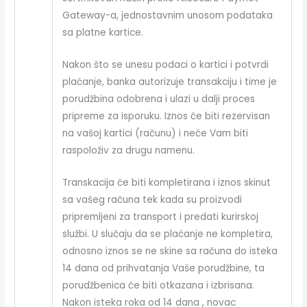
Gateway-a, jednostavnim unosom podataka
sa platne kartice.
Nakon što se unesu podaci o kartici i potvrdi
plaćanje, banka autorizuje transakciju i time je
porudžbina odobrena i ulazi u dalji proces
pripreme za isporuku. Iznos će biti rezervisan
na vašoj kartici (računu) i neće Vam biti
raspoloživ za drugu namenu.
Transkacija će biti kompletirana i iznos skinut
sa vašeg računa tek kada su proizvodi
pripremljeni za transport i predati kurirskoj
službi. U slučaju da se plaćanje ne kompletira,
odnosno iznos se ne skine sa računa do isteka
14 dana od prihvatanja Vaše porudžbine, ta
porudžbenica će biti otkazana i izbrisana.
Nakon isteka roka od 14 dana , novac