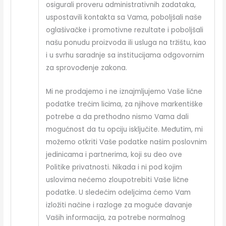
osigurali proveru administrativnih zadataka,
uspostavili kontakta sa Vama, poboljšali naše
oglašivačke i promotivne rezultate i poboljšali
našu ponudu proizvoda ili usluga na tržištu, kao
i u svrhu saradnje sa institucijama odgovornim
za sprovođenje zakona.
Mi ne prodajemo i ne iznajmljujemo Vaše lične
podatke trećim licima, za njihove markentiške
potrebe a da prethodno nismo Vama dali
mogućnost da tu opciju isključite. Međutim, mi
možemo otkriti Vaše podatke našim poslovnim
jedinicama i partnerima, koji su deo ove
Politike privatnosti. Nikada i ni pod kojim
uslovima nećemo zloupotrebiti Vaše lične
podatke. U sledećim odeljcima ćemo Vam
izložiti načine i razloge za moguće davanje
Vaših informacija, za potrebe normalnog