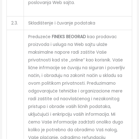
poslovanja Web sajta.
2.3.
Skladištenje i čuvanje podataka
Preduzeće
FINEKS BEOGRAD
kao prodavac
proizvoda i usluga na Web sajtu ulaže
maksimalne napore radi zaštite Vaše
privatnosti kad ste „online“ kao korisnik. Vaše
lične infrmacije se čuvaju na siguran i poverljiv
način, i obrađuju na zakonit način u skladu sa
ovom politikom privatnosti. Preduzimamo
odgovarajuće tehničke i organizacione mere
radi zaštite od naovlašćenog i nezakonitog
pristupa i obrade vaših ličnih podataka,
uključujući i enkripciju vaših informacija. Mi
ćemo Vaše informacije zadržati onoliko dugo
koliko je potrebno da obradimo Vaš nalog,
Vaše plaćanje, odradimo refundaciju