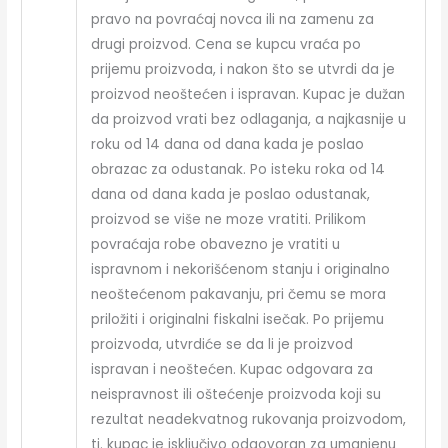
pravo na povraćaj novca ili na zamenu za
drugi proizvod. Cena se kupcu vraća po
prijemu proizvoda, i nakon što se utvrdi da je
proizvod neoštećen i ispravan. Kupac je dužan
da proizvod vrati bez odlaganja, a najkasnije u
roku od 14 dana od dana kada je poslao
obrazac za odustanak. Po isteku roka od 14
dana od dana kada je poslao odustanak,
proizvod se više ne moze vratiti. Prilikom
povraćaja robe obavezno je vratiti u
ispravnom i nekorišćenom stanju i originalno
neoštećenom pakavanju, pri čemu se mora
priložiti i originalni fiskalni isečak. Po prijemu
proizvoda, utvrdiće se da li je proizvod
ispravan i neoštećen. Kupac odgovara za
neispravnost ili oštećenje proizvoda koji su
rezultat neadekvatnog rukovanja proizvodom,
tj. kupac je isključivo odgovoran za umanjenu