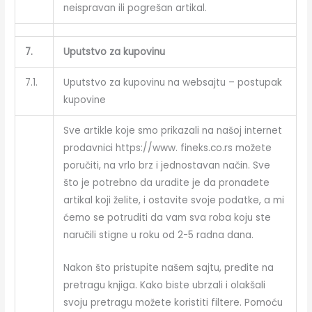
neispravan ili pogrešan artikal.
7.
Uputstvo za kupovinu
7.1.
Uputstvo za kupovinu na websajtu – postupak
kupovine
Sve artikle koje smo prikazali na našoj internet
prodavnici https://www. fineks.co.rs možete
poručiti, na vrlo brz i jednostavan način. Sve
što je potrebno da uradite je da pronađete
artikal koji želite, i ostavite svoje podatke, a mi
ćemo se potruditi da vam sva roba koju ste
naručili stigne u roku od 2-5 radna dana.
Nakon što pristupite našem sajtu, pređite na
pretragu knjiga. Kako biste ubrzali i olakšali
svoju pretragu možete koristiti filtere. Pomoću