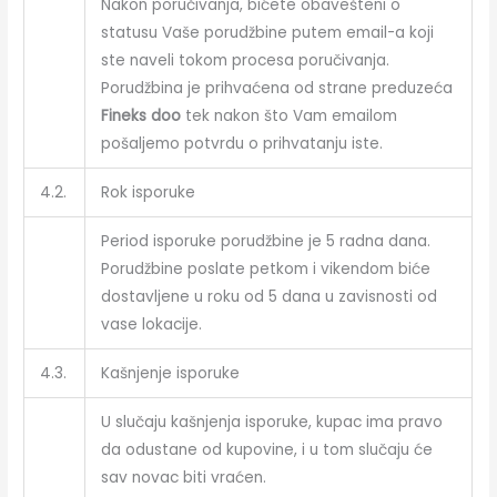
Nakon poručivanja, bićete obavešteni o
statusu Vaše porudžbine putem email-a koji
ste naveli tokom procesa poručivanja.
Porudžbina je prihvaćena od strane preduzeća
Fineks doo
tek nakon što Vam emailom
pošaljemo potvrdu o prihvatanju iste.
4.2.
Rok isporuke
Period isporuke porudžbine je 5 radna dana.
Porudžbine poslate petkom i vikendom biće
dostavljene u roku od 5 dana u zavisnosti od
vase lokacije.
4.3.
Kašnjenje isporuke
U slučaju kašnjenja isporuke, kupac ima pravo
da odustane od kupovine, i u tom slučaju će
sav novac biti vraćen.