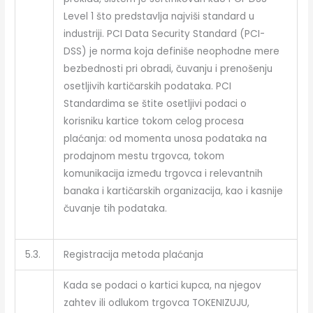
Level 1 što predstavlja najviši standard u
industriji. PCI Data Security Standard (PCI-
DSS) je norma koja definiše neophodne mere
bezbednosti pri obradi, čuvanju i prenošenju
osetljivih kartičarskih podataka. PCI
Standardima se štite osetljivi podaci o
korisniku kartice tokom celog procesa
plaćanja: od momenta unosa podataka na
prodajnom mestu trgovca, tokom
komunikacija između trgovca i relevantnih
banaka i kartičarskih organizacija, kao i kasnije
čuvanje tih podataka.
5.3.
Registracija metoda plaćanja
Kada se podaci o kartici kupca, na njegov
zahtev ili odlukom trgovca TOKENIZUJU,