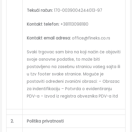
Tekući račun:
170-0039004244013-97
Kontakt telefon:
+381113098180
Kontakt email adresa:
office@fineks.co.rs
Svaki trgovac sam bira na koji način će objaviti
svoje osnovne podatke, to može biti
postavljeno na zasebnu stranicu vašeg sajta ili
u tzv footer svake stranice. Moguće je
postaviti određeni zvanični obrasci: – Obrazac
za indentifikaciju – Potvrda o evidentiranju
PDV-a – Izvod iz registra obveznika PDV-a itd
2.
Politika privatnosti