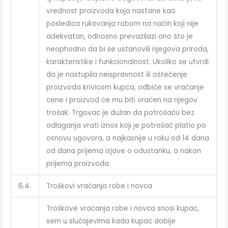
vrednost proizvoda koja nastane kao
posledica rukovanja robom na način koji nije
adekvatan, odnosno prevazilazi ono što je
neophodno da bi se ustanovili njegova priroda,
karakteristike i funkcionalnost. Ukoliko se utvrdi
da je nastupila neispravnost ili oštećenje
proizvoda krivicom kupca, odbiće se vraćanje
cene i proizvod će mu biti vraćen na njegov
trošak. Trgovac je dužan da potrošaču bez
odlaganja vrati iznos koji je potrošač platio po
osnovu ugovora, a najkasnije u roku od 14 dana
od dana prijema izjave o odustanku, a nakon
prijema proizvoda.
6.4.
Troškovi vraćanja robe i novca
Troškove vraćanja robe i novca snosi kupac,
sem u slučajevima kada kupac dobije