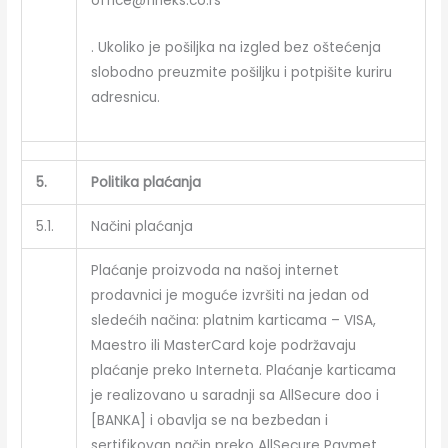
office@fineks.co.rs
. Ukoliko je pošiljka na izgled bez oštećenja
slobodno preuzmite pošiljku i potpišite kuriru
adresnicu.
5.
Politika plaćanja
5.1.
Načini plaćanja
Plaćanje proizvoda na našoj internet
prodavnici je moguće izvršiti na jedan od
sledećih načina: platnim karticama – VISA,
Maestro ili MasterCard koje podržavaju
plaćanje preko Interneta. Plaćanje karticama
je realizovano u saradnji sa AllSecure doo i
[BANKA] i obavlja se na bezbedan i
sertifikovan način preko AllSecure Paymet