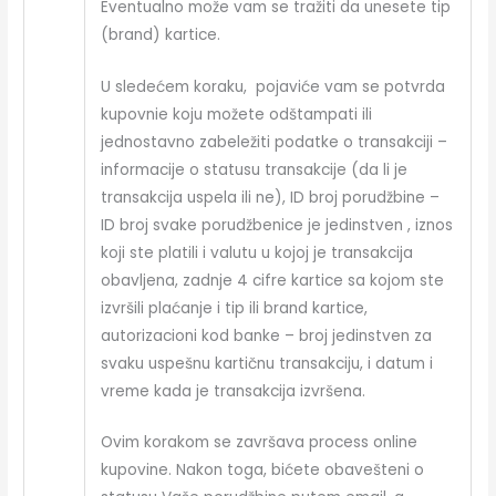
Eventualno može vam se tražiti da unesete tip
(brand) kartice.
U sledećem koraku, pojaviće vam se potvrda
kupovnie koju možete odštampati ili
jednostavno zabeležiti podatke o transakciji –
informacije o statusu transakcije (da li je
transakcija uspela ili ne), ID broj porudžbine –
ID broj svake porudžbenice je jedinstven , iznos
koji ste platili i valutu u kojoj je transakcija
obavljena, zadnje 4 cifre kartice sa kojom ste
izvršili plaćanje i tip ili brand kartice,
autorizacioni kod banke – broj jedinstven za
svaku uspešnu kartičnu transakciju, i datum i
vreme kada je transakcija izvršena.
Ovim korakom se završava process online
kupovine. Nakon toga, bićete obavešteni o