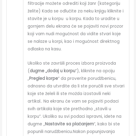
filtracije možete odrediti koji žanr (kategoriju
želite) Kada se odlučite za neku knjigu kliknite i
stavite je u korpu u korpu. Kada to uradite u
gornjem delu ekrana će se pojaviti novi prozor
koji vam nudi mogućnost da vidite stvari koje
se nalaze u korpi, kao i mogućnost direktnog
odlaska na kasu.
Ukoliko ste završili proces izbora proizvoda
(
dugme „dodaj u korpu
“), kliknite na opciju
„
Pregled korpe
“ da proverite porudžbenicu,
odnosno da utvrdite da li ste poručili sve stvari
koje ste želeli ili ste možda izostavili neki
artikal.. Na ekranu će vam se pojaviti podaci
svih artikala koje ste prethodno „stavili u
korpu“. Ukoliko su svi podaci ispravni, idete na
dugme „
Nastavite sa plaćanjem
“, kako bi ste
popunili narudžbenicu.Nakon popunjavanja