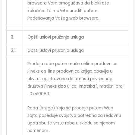
browsera Vam omogućava da blokirate
kolačiće. To možete uraditi putem
Podešavanja Vašeg web browsera.
3.
Opšti uslovi pružanja usluga
3.1.
Opšti uslovi pružanja usluga
Prodaja robe putem naše online prodavnice
Fineks on-line prodavnica knjiga obavlja u
okviru registrovane delatnosti privrednog
društva
Fineks doo
ulica:
Imotska 1
, matični broj
. 07510080.
Roba (knjige) koja se prodaje putem Web
sajta poseduje svojstva potrebna za redovnu
upotrebu te vrste robe u skladu sa njenom
namenom .