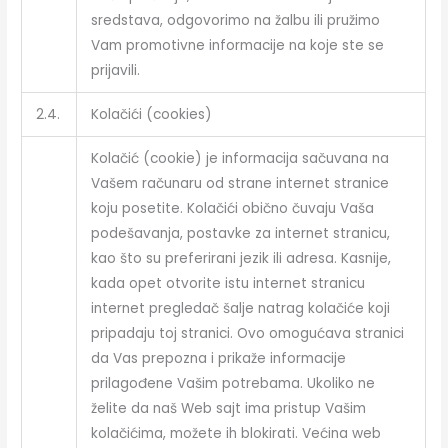
sredstava, odgovorimo na žalbu ili pružimo
Vam promotivne informacije na koje ste se
prijavili.
2.4.
Kolačići (cookies)
Kolačić (cookie) je informacija sačuvana na
Vašem računaru od strane internet stranice
koju posetite. Kolačići obično čuvaju Vaša
podešavanja, postavke za internet stranicu,
kao što su preferirani jezik ili adresa. Kasnije,
kada opet otvorite istu internet stranicu
internet pregledač šalje natrag kolačiće koji
pripadaju toj stranici. Ovo omogućava stranici
da Vas prepozna i prikaže informacije
prilagođene Vašim potrebama. Ukoliko ne
želite da naš Web sajt ima pristup Vašim
kolačićima, možete ih blokirati. Većina web