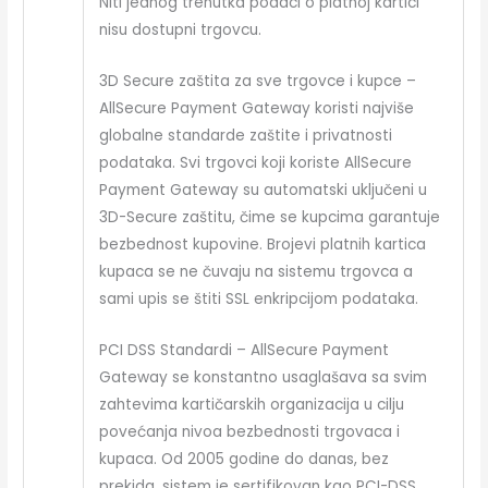
Niti jednog trenutka podaci o platnoj kartici
nisu dostupni trgovcu.
3D Secure zaštita za sve trgovce i kupce –
AllSecure Payment Gateway koristi najviše
globalne standarde zaštite i privatnosti
podataka. Svi trgovci koji koriste AllSecure
Payment Gateway su automatski uključeni u
3D-Secure zaštitu, čime se kupcima garantuje
bezbednost kupovine. Brojevi platnih kartica
kupaca se ne čuvaju na sistemu trgovca a
sami upis se štiti SSL enkripcijom podataka.
PCI DSS Standardi – AllSecure Payment
Gateway se konstantno usaglašava sa svim
zahtevima kartičarskih organizacija u cilju
povećanja nivoa bezbednosti trgovaca i
kupaca. Od 2005 godine do danas, bez
prekida, sistem je sertifikovan kao PCI-DSS