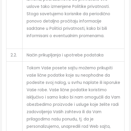
uslove tako izmenjene Politike privatnosti.
Stoga savetujemo korisnike da periodično
ponovo detaljno pročitaju informacije
sadržane u Politici privatnosti, kako bi bili
informisani o eventualnim promenama.
2.2.
Način prikupljanja i upotrebe podataka
Tokom Vaše posete sajtu možemo prikupiti
vaše lične podatke koje su neophodne da
podesite svoj nalog, u svrhu naplate ili isporuke
Vaše robe. Vaše lične podatke koristimo
isključivo i samo kako bi nam omogućili da Vam
obezbedimo proizvode i usluge koje želite radi
zadovoljenja Vaših zahteva ili da Vam
prilagodimo našu ponudu, tj. da je
personalizujemo, unapredili rad Web sajta,