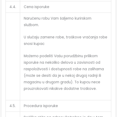
4.4.
Cena isporuke
Naručenu robu Vam šaljemo kurirskom
službom.
U slučaju zamene robe, troškove vraćanja robe
snosi kupac
Možemo podeliti Vašu porudžbinu prilikom
isporuke na nekoliko delova u zavisnosti od
raspoloživosti i dostupnosti robe na zalihama
(može se desiti da je u nekoj drugoj radnji ili
magacinu u drugom gradu). To kupcu nece
prouzrokovati nikakve dodatne troškove.
4.5.
Procedura isporuke