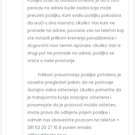
Pošiljka stiže na adresu.Potrebno je da u tom
periodu na adresi bude osoba koja može
preuzeti pošiljku. Kurir svaku pošiljku pokušava
da uruči u dva navrata. Ukoliko Vas kurir ne
pronađe na adresi, pozvaće vas na telefon koji
ste ostavili prilikom kreiranja porudžbenice i
dogovoriti novi termin isporuke. Ukoliko Vas ni
drugi put ne pronađe na adresi, pošiljka se
vraća u naše prostorije .
· Prilikom preuzimanja pošiljke potrebno je
vizuelno pregledati paket, da ne postoaje
slučajno vidna oštećenja. Ukoliko primetite da
je transpornta kutija značajno oštećena i
posumnjate da je proizvod možda oštećen,
imate prava da odbijete prijem pošiljke i
odmah nas obavestite pozivom na telefon +
381 63 20 27 10 ili putem emaila