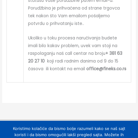
statusu Vaše porudžbine putem email-a.
Porudžbina je prihvaćena od strane trgovca
tek nakon što Vam emailom pošaljemo
potvrdu o prihvatanju iste..
Ukoliko u toku procesa naručivanja budete
imali bilo kakav problem, uvek vam stoji na
raspolaganju naš call centar na broju
+ 381 63
20 27 10
koji radi radnim danima od 9 do 15
časova ili kontakt na email
office@fineks.co.rs
Izjava o konverziji plaćanja (Srbija)
Koristimo kolačiće da bismo bolje razumeli kako se naš sajt
koristi i da bismo omogućili lakši pregled sajta. Možete ih
Pravila privatnosti