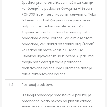
(pothranjuju na sertifikovan način za kasnije
korišćenje), ti podaci se čuvaju na AllSecure
PCI-DSS level 1 sertifikovanim serverima. Tako
tokenizovani kartični podaci se prenose na
potpuno bezbedan i sertifikovan način.
Trgovac ni u jednom trenutku nema pristup
podacima o broju kartice i drugim osetljivim
podacima, već dobija referentni broj (token)
koji samo on može koristiti u skladu sa
uslovima ugovorenim sa kupcem. Kupac ima
mogućnost deregistracije prethodno
registrovane kartice, kao i promene detalja
ranije tokenizovane kartice.
5.4.
Povraćaj sredstava
U slučaju povraćaja sredstava kupcu koji je
predhodno platio nekom od platnih kartica,