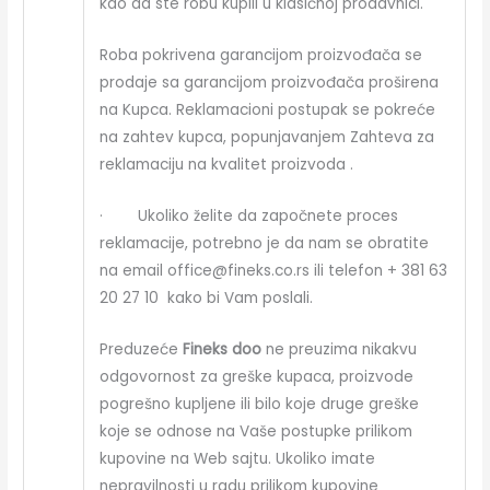
kao da ste robu kupili u klasičnoj prodavnici.
Roba pokrivena garancijom proizvođača se
prodaje sa garancijom proizvođača proširena
na Kupca. Reklamacioni postupak se pokreće
na zahtev kupca, popunjavanjem Zahteva za
reklamaciju na kvalitet proizvoda .
· Ukoliko želite da započnete proces
reklamacije, potrebno je da nam se obratite
na email office@fineks.co.rs ili telefon + 381 63
20 27 10 kako bi Vam poslali.
Preduzeće
Fineks doo
ne preuzima nikakvu
odgovornost za greške kupaca, proizvode
pogrešno kupljene ili bilo koje druge greške
koje se odnose na Vaše postupke prilikom
kupovine na Web sajtu. Ukoliko imate
nepravilnosti u radu prilikom kupovine