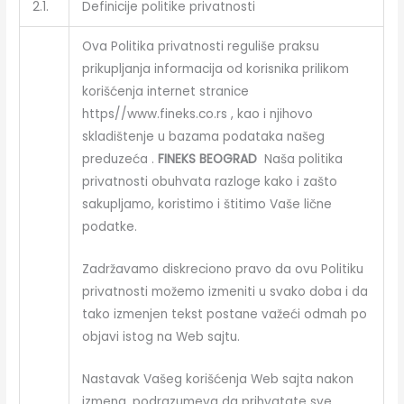
2.1.
Definicije politike privatnosti
Ova Politika privatnosti reguliše praksu
prikupljanja informacija od korisnika prilikom
korišćenja internet stranice
https//www.fineks.co.rs , kao i njihovo
skladištenje u bazama podataka našeg
preduzeća .
FINEKS BEOGRAD
Naša politika
privatnosti obuhvata razloge kako i zašto
sakupljamo, koristimo i štitimo Vaše lične
podatke.
Zadržavamo diskreciono pravo da ovu Politiku
privatnosti možemo izmeniti u svako doba i da
tako izmenjen tekst postane važeći odmah po
objavi istog na Web sajtu.
Nastavak Vašeg korišćenja Web sajta nakon
izmena, podrazumeva da prihvatate sve