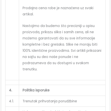
Prodajna cena robe je naznačena uz svaki
artikal.
Nastojimo da budemo što precizniji u opisu
proizvoda, prikazu slika i samih cena, ali ne
možemo garantovati da su sve informacije
kompletne i bez grešaka. Slike ne moraju biti
100% identične proizvodima. Svi artikli prikazani
na sajtu su deo naše ponude i ne
podrazumeva da su dostupni u svakom
trenutku.
4.
Politika isporuke
4.1.
Trenutak prihvatanja porudžbine