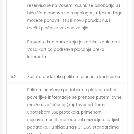
rezervisane na Vašem računu se oslobadjaju i
biće Vam ponovo na raspolaganju. Nakon toga
možete ponoviti istu ili novu porudžbinu, i
izvršiti plaćanje vezano za njih.
Proverite kod banke koja je karticu izdala da li
Vaša kartica podržava plaćanje preko
Interneta.
5.2.
Zaštita podataka prilikom plaćanja karticama
Prilikom unošenja podataka o platnoj kartici,
poverljive informacije se prenose putem javne
mreže u zaštićenoj (kriptovanoj) formi
upotrebom SSL protokola, primenom
najsavremenijih metoda tokenizacije osetljivih
podataka, i u skladu sa PCI-DSS standardima.