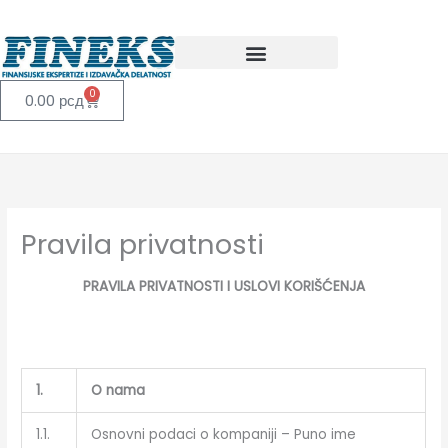
Pređi
na
sadržaj
0
Cart
0.00
рсд
Pravila privatnosti
PRAVILA PRIVATNOSTI I USLOVI KORIŠĆENJA
1.
O nama
1.1.
Osnovni podaci o kompaniji – Puno ime