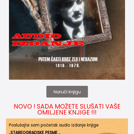
Naruči knjigu
NOVO ! SADA MOŽETE SLUŠATI VAŠE
OMILJENE KNJIGE !!!
Poslušajte sam početak audio izdanje knjige
„STAREOGRADSKE PESME „