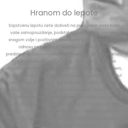
Hranom do lepote
Sopstvenu lepotu ćete doživeti na pravi način onda kada
vaše samopouzdanje, podstaknuto zdravljem, znanjem,
snagom volje i pozitivnim emocijama bude dominantno u
odnosu na sve druge spoljne uticaje koji lepotu
predstavljaju kao estradnu i komercijalnu, a ne kao estetsku
i etičku vrednost. Lepo je samo ono što je u skladu sa
duhovnom suštinom, vašim genetskim i kulturnim nasleđem,
sa vašim obarzovanjem. Lepota može da postane vaš adut
onda kada shvatite da ste duhovno ispunjeni, da volite
ljude i život, da je emapatija vaš saveznik. Tada će vam
ogledalo potvrditi da su prirodni oblik vašeg tela, vaša
kosa, vaše lice, oči, nos, usne, uši, ono što ste oduvek želeli
da imate. Kada pročitate ovu knjigu shvatićete koliko je
važno šta i koliko jedete, te da je hrana ta koja odlučuje o
vašem zdravlju, ali i o vašoj lepoti.