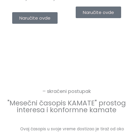
Naručite ovde
Naručite ovde
– skraćeni postupak
"Mesečni časopis KAMATE" prostog
interesa i konformne kamate
Ovaj časopis u svoje vreme dostizao je tiraž od oko