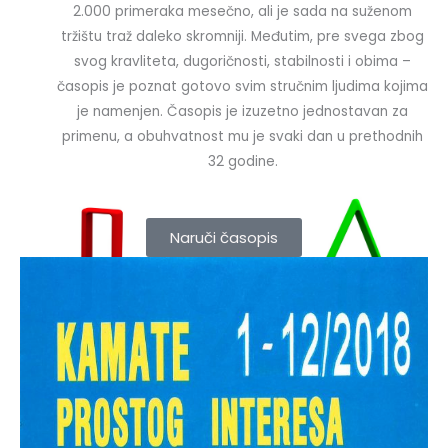
2.000 primeraka mesečno, ali je sada na suženom
tržištu traž daleko skromniji. Međutim, pre svega zbog
svog kravliteta, dugoričnosti, stabilnosti i obima –
časopis je poznat gotovo svim stručnim ljudima kojima
je namenjen. Časopis je izuzetno jednostavan za
primenu, a obuhvatnost mu je svaki dan u prethodnih
32 godine.
Naruči časopis