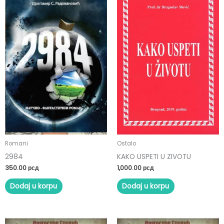
Romani
Ostalo
2984
KAKO USPETI U ZIVOTU
350.00
рсд
1,000.00
рсд
Dodaj u korpu
Dodaj u korpu