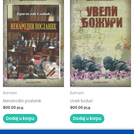
Romani
Romani
Nenarodni poslanik
Uveli božuri
800.00
рсд
900.00
рсд
Dodaj u korpu
Dodaj u korpu
Izjava o konverziji plaćanja (Srbija)