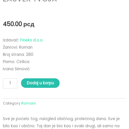
450.00
рсд
Izdavač:
Fineks d.o.o.
Žanrovi: Roman
Broj strana: 280
Pismo: Ćirilica
Ivana Simović
ZAUVEK
Dodaj u korpu
TVOJA
količina
Category
Romani
Sve je počelo tog, naizgled običnog, prolećnog dana. Sve je
bilo kao i obično. Taj dan je bio kao i svaki drugi, ali samo na