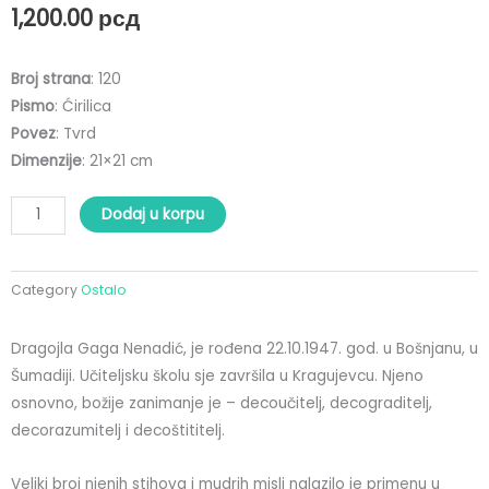
1,200.00
рсд
Broj strana
: 120
Pismo
: Ćirilica
Povez
: Tvrd
Dimenzije
: 21×21 cm
Nešto
Dodaj u korpu
pažno
vrlo
važno
Category
Ostalo
količina
Dragojla Gaga Nenadić, je rođena 22.10.1947. god. u Bošnjanu, u
Šumadiji. Učiteljsku školu sje završila u Kragujevcu. Njeno
osnovno, božije zanimanje je – decoučitelj, decograditelj,
decorazumitelj i decoštititelj.
Veliki broj njenih stihova i mudrih misli nalazilo je primenu u