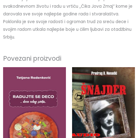
svakodnevnom životu i radu u vrtiću „Čika Jova Zmaj“ kome je
darovala sve svoje najlepše godine rada i stvaralaštva.
Poklonila je sve svoje radosti i ogroman trud za sreću dece i
svojim radom utkala najlepše boje u ćilim ljubavi za otadžbinu
Srbiju.
Povezani proizvodi